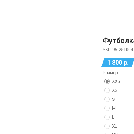
Футболк
SKU:
96-251004
1 800
р.
Размер
XXS
XS
S
M
L
XL