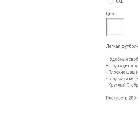
XXL
Цвет
Легкая футболк
– Удобный сво
– Подходит для
- Плоские швы 
- Гладкая и мя
- Круглый O-об
Плотность 200 