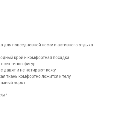
а для повседневной носки и активного отдыха
бодный крой и комфортная посадка
 всех типов фигур
не давят и не натирают кожу
гкая ткань комфортно ложится к телу
разный ворот
г/м²