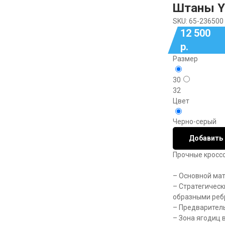
Штаны Y
SKU:
65-236500
12 500
р.
Размер
30
32
Цвет
Черно-серый
Добавить 
Прочные кроссо
– Основной ма
– Стратегическ
образными реб
– Предварител
– Зона ягодиц 