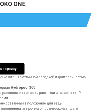
OKO ONE
в корзину
вые штаны с отличной посадкой и долговечностью.
териал
Hydropool 300
и расположенные зоны растяжки из эластана с Y-
рами
ьно срезанный в положение для езды
выполненена из прочного противоскользящего