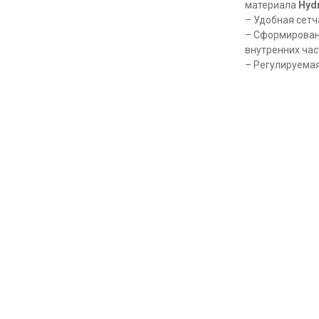
материала
Hyd
– Удобная сетч
– Сформированн
внутренних час
– Регулируемая