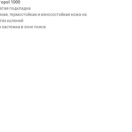
ropol 1000
атая подкладка
ая, термостойкая и износостойкая кожа на
тях коленей
 застежка в зоне пояса