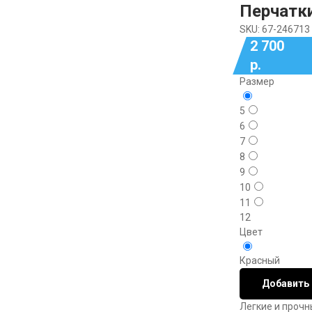
Перчатк
SKU:
67-246713
2 700
р.
Размер
5
6
7
8
9
10
11
12
Цвет
Красный
Добавить 
Легкие и прочн