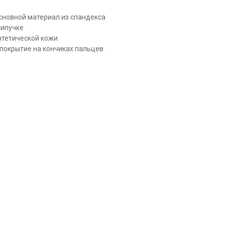
сновной материал из спандекса
липучке
нтетической кожи
покрытие на кончиках пальцев