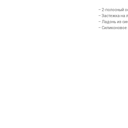
– 2-полосный о
– Застежка на 
– Ладонь из си
– Силиконовое 