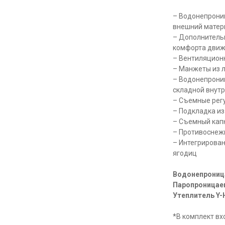
– Водонепрони
внешний мате
– Дополнительн
комфорта дви
– Вентиляцион
– Манжеты из л
– Водонепрони
складной внут
– Съемные рег
– Подкладка из
– Съемный ка
– Противоснежн
– Интегрирован
ягодиц
Водонепрониц
Паропроницае
Утеплитель Y
*В комплект вх