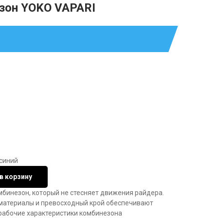
зон YOKO VAPARI
синий
в корзину
бинезон, который не стесняет движения райдера.
материалы и превосходный крой обеспечивают
рабочие характеристики комбинезона