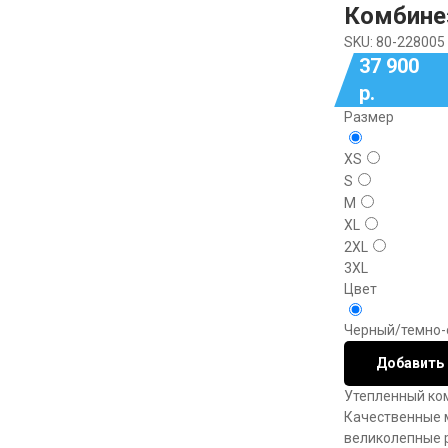
Комбине
SKU:
80-228005
37 900
р.
Размер
XS
S
M
XL
2XL
3XL
Цвет
Черный/темно-
Добавить 
Утепленный ком
Качественные 
великолепные 