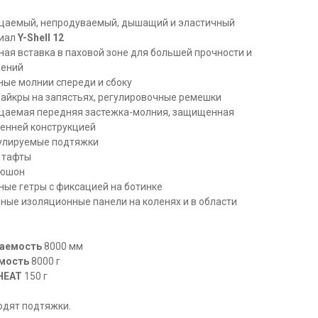
цаемый, непродуваемый, дышащий и эластичный
риал
Y-Shell 12
ая вставка в паховой зоне для большей прочности и
жений
ные молнии спереди и сбоку
айкры на запястьях, регулировочные ремешки
цаемая передняя застежка-молния, защищенная
ренней конструкцией
улируемые подтяжки
 тафты
пюшон
ые гетры с фиксацией на ботинке
ные изоляционные панели на коленях и в области
аемость
8000 мм
мость
8000 г
-HEAT
150 г
одят подтяжки.