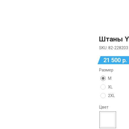
Штаны Y
SKU:
82-228203
21 500
р.
Размер
M
XL
2XL
Цвет