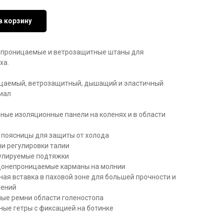
в корзину
епроницаемые и ветрозащитные штаны для
ха.
цаемый, ветрозащитный, дышащий и эластичный
иал
ные изоляционные панели на коленях и в области
 поясницы для защиты от холода
и регулировки талии
улируемые подтяжки
донепроницаемые карманы на молнии
ая вставка в паховой зоне для большей прочности и
жений
ные ремни области голеностопа
ые гетры с фиксацией на ботинке