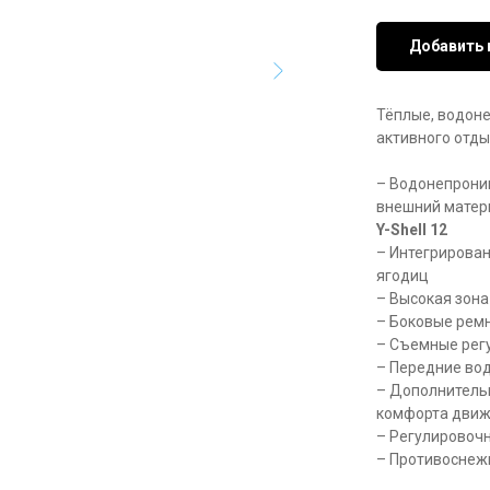
Добавить 
Тёплые, водон
активного отды
– Водонепрони
внешний матер
Y-Shell 12
– Интегрирован
ягодиц
– Высокая зона
– Боковые ремн
– Съемные рег
– Передние во
– Дополнительн
комфорта дви
– Регулировоч
– Противоснежн