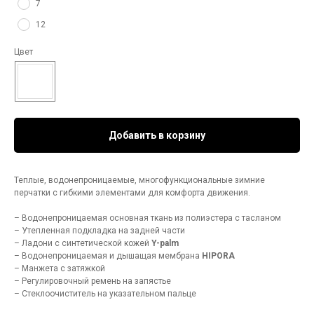
7
12
Цвет
Добавить в корзину
Теплые, водонепроницаемые, многофункциональные зимние
перчатки с гибкими элементами для комфорта движения.
– Водонепроницаемая основная ткань из полиэстера с тасланом
– Утепленная подкладка на задней части
– Ладони с синтетической кожей
Y-palm
– Водонепроницаемая и дышащая мембрана
HIPORA
– Манжета с затяжкой
– Регулировочный ремень на запястье
– Стеклоочиститель на указательном пальце