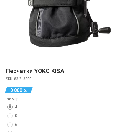
Перчатки YOKO KISA
SKU:
83-218300
3 800
р.
Размер
4
5
6