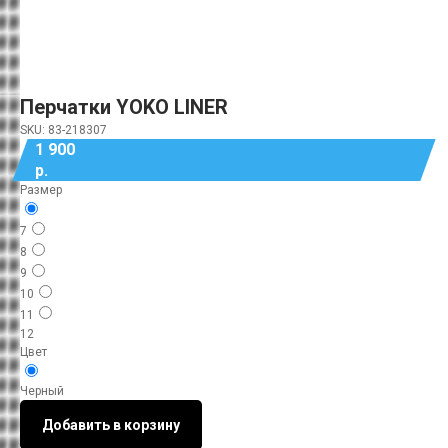
Перчатки YOKO LINER
SKU:
83-218307
1 900
р.
Размер
7
8
9
10
11
12
Цвет
Черный
Добавить в корзину